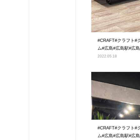
#CRAFT#クラフト
ム#広島#広島駅#広
しま#ヒロシマ#広島
2022.05.18
#gym#パーソナル#
ジム#マンツーマン#
プロテイン#低糖質#
#diet#筋トレ#トレ
ディメイク#くびれ#
筋#フォロー返し
#like4likes#like4foll
#CRAFT#クラフト
ム#広島#広島駅#広