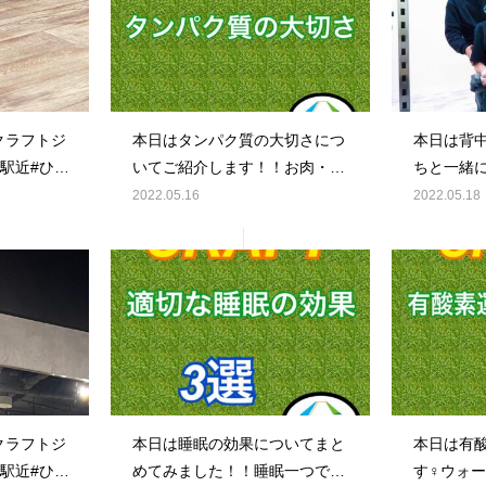
#クラフトジ
本日はタンパク質の大切さにつ
本日は背
島駅近#ひろ
いてご紹介します！！お肉・お
ちと一緒
ジム#ジム
魚で手軽に摂れる食材なので毎
いきましょう‍
2022.05.16
2022.05.18
パーソナル
食の中で一品プラスしてみてく
フト#クラ
完全個室#
ださい！🕺ダイエット効果も美
駅#広島駅
ダイエット
容効果もありますのでお試し
マ#広島ジ
ーニング#ボ
を！！🤗🤗#CRAFT#クラフト#
ナル#パー
足痩せ#腹
クラフトジム#広島#広島駅#広
マン#完全
島駅近#ひろしま#ヒロシマ#広
糖質#ダイエ
ow#followme
島ジム#ジム#gym#パーソナル
トレーニン
#パーソナルジム#マンツーマン
びれ#足痩
#完全個室#プロテイン#低糖質
し
#クラフトジ
本日は睡眠の効果についてまと
本日は有
#ダイエット#diet#筋トレ#トレ
#like4like
島駅近#ひろ
めてみました！！睡眠一つでも
す‍♀️ウ