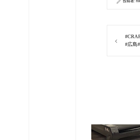
投稿者:
hi
#CR
#広島
#ヒロ
パーソ
ツーマ
低糖質
トレー
れ#足
#like4l