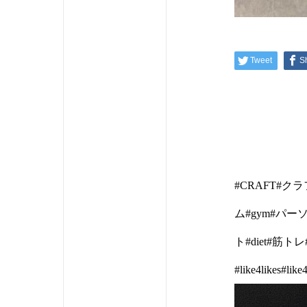
Tweet
S
#CRAFT#
ム#gym#パ
ト#diet#
#like4likes#lik