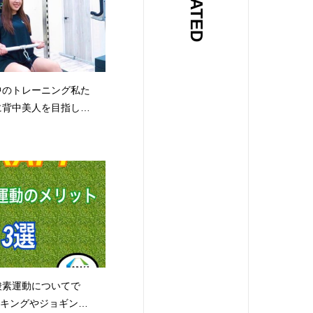
RELATED
中のトレーニング私た
に背中美人を目指して
♀️‍♀️#CRAFT#クラ
フトジム#広島#広島
近#ひろしま#ヒロシ
ム#ジム#gym#パーソ
ソナルジム#マンツー
個室#プロテイン#低
ット#diet#筋トレ#
グ#ボディメイク#く
せ#腹筋#フォロー返
酸素運動についてで
s#like4follow#followme
ォーキングやジョギン