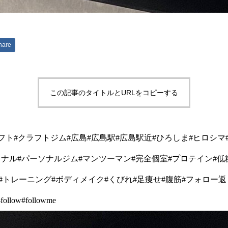
hare
この記事のタイトルとURLをコピーする
クラフト#クラフトジム#広島#広島駅#広島駅近#ひろしま#ヒロシマ
ーソナル#パーソナルジム#マンツーマン#完全個室#プロテイン#低
筋トレ#トレーニング#ボディメイク#くびれ#足痩せ#腹筋#フォロー返
e4follow#followme