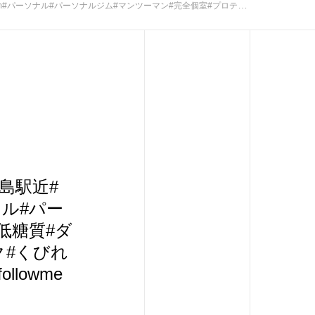
レ#トレーニング#ボディメイク#くびれ#足痩せ#腹筋#フォロー返し#like4likes#like4follow#followme
広島駅近#
ナル#パー
低糖質#ダ
ク#くびれ
ollowme