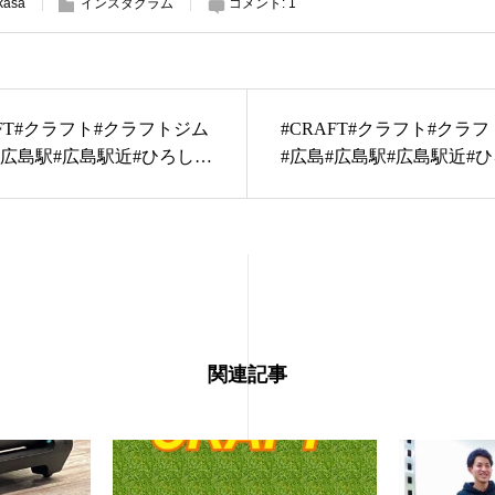
kasa
インスタグラム
コメント:
1
AFT#クラフト#クラフトジム
#CRAFT#クラフト#クラ
#広島駅#広島駅近#ひろしま
#広島#広島駅#広島駅近#
シマ#広島ジム#ジム#gym#
#ヒロシマ#広島ジム#ジム#g
ナル#パーソナルジム#マン
パーソナル#パーソナルジ
ン#完全個室#プロテイン#
ツーマン#完全個室#プロテ
#ダイエット#diet#筋トレ#
低糖質#ダイエット#diet#
ニング#ボディメイク#くび
トレーニング#ボディメイ
痩せ#腹筋#フォロー返し
れ#足痩せ#腹筋#フォロー
ikes#like4follow#followme
#like4likes#like4follow#foll
関連記事