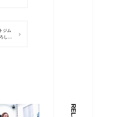
フトジム
ひろしま
ym#
ム#マン
イン#
筋トレ#
ク#くび
返し
owme