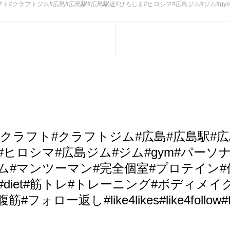
ジム#広島#広島駅#広島駅近#ひろしま#ヒロシマ#広島ジム#ジム#gym#パーソナル#パーソナルジム#マンツーマン#完全個室#プロテイン#低糖質#ダイエット#diet#筋ト
T#クラフト#クラフトジム#広島#広島駅#
#ヒロシマ#広島ジム#ジム#gym#パーソ
ム#マンツーマン#完全個室#プロテイン#
diet#筋トレ#トレーニング#ボディメイ
#フォロー返し#like4likes#like4follow#f