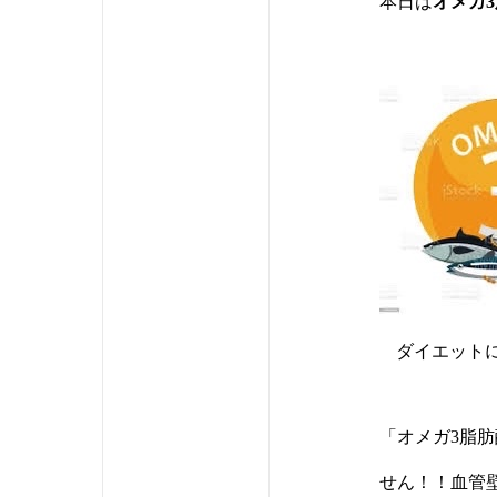
本日は
オメガ
ダイエット
「オメガ3脂
せん！！血管