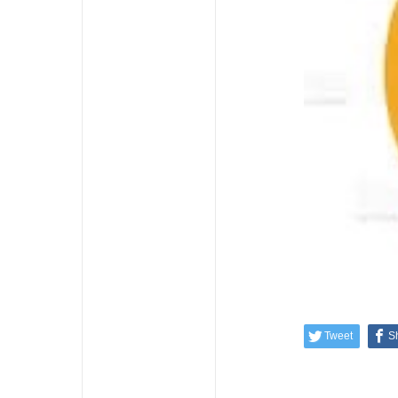
Tweet
S