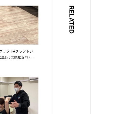
グ#ボデ
RELATED
腹筋#桃
T#クラフト#クラフトジ
広島駅#広島駅近#ひろ
シマ#広島ジム#ジム
パーソナル#パーソナル
ツーマン#完全個室#
#低糖質#ダイエット
筋トレ#トレーニング#ボ
#くびれ#足痩せ#腹
ー返し
s#like4follow#followme