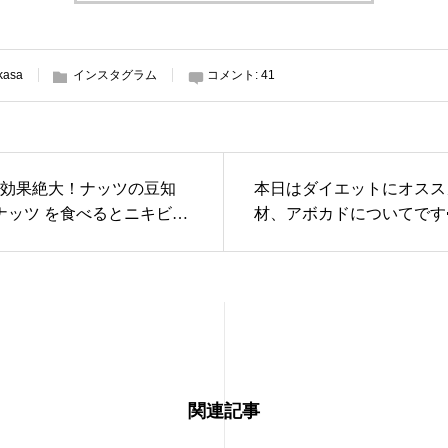
kasa
インスタグラム
コメント:
41
効果絶大！ナッツの豆知
本日はダイエットにオスス
ナッツ を食べるとニキビが
材、アボカドについてです
、太る。など悪いイメージ
「森のバター」「食べる美
と思います🥜しかし上手く
とても栄養価の高い食材で
ば美容効果絶大です😇気に
非、取り入れてみてください
きは横にスライドしてくだ
#CRAFT#クラフト#ダイ
CRAFT #クラフト #通い放
終止符を#広島#広島駅#広
通い放題パーソナルジム #ト
ひろしま#ヒロシマ#広島ジ
ング #パーソナルジム #パ
ム#gym#パーソナル#パー
関連記事
ルトレーニングジム #ジム
ジム#マンツーマン#完全個
ットネス #ダイエット #シェ
ロテイン#低糖質#ダイエッ