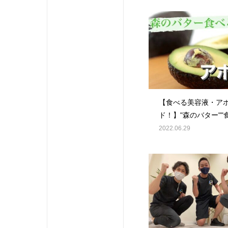
イプア
室ジム
ートジ
安い 
者 #
全個室
【食べる美容液・ア
ド！】"森のバター""
液"とも呼ばれている
2022.06.29
🥑美容やダイエット
果が沢山あります気
は投稿をスライド#CR
ラフト #通い放題 #
ーソナルジム #トレー
パーソナルジム #パ
レーニングジム #ジム