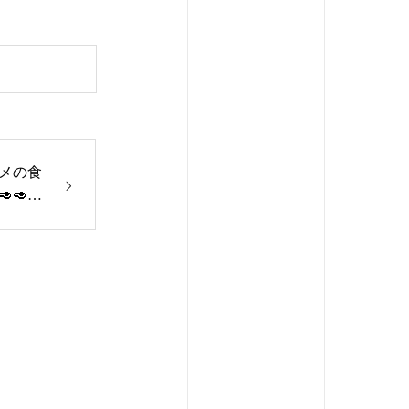
メの食
🥑
容液」
す是
️️
エットに
島駅近#
ム#ジ
ソナル
室#プ
ト