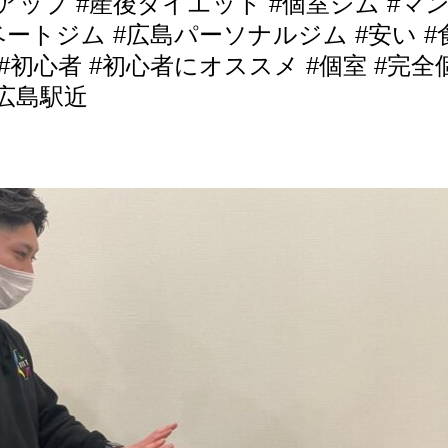
アップ #産後ダイエット #個室ジム #マ
ートジム #広島パーソナルジム #安い #
#初心者 #初心者にオススメ #個室 #完全
#広島駅近