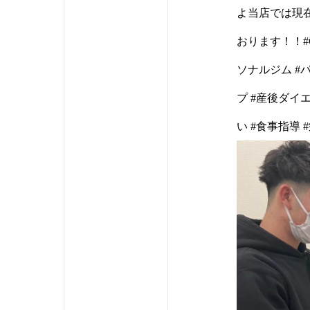
よ当店では現
おります！！#C
ソナルジム #
プ #産後ダイ
い #食事指導 