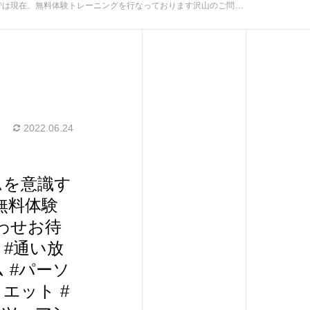
ット #シェイプアップ #産後ダイエット #個室ジム #マンツーマン #プライベートジム #広島パーソナルジム #安い #食事指導 #栄養管理 #初心者 #初心者にオススメ #個室 #完全個室#広島#広島駅#広島駅近
2022.06.24
ムを意識す
無料体験
わせお待
 #通い放
 #パーソ
エット #