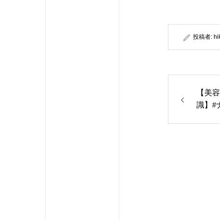
投稿者:
hi
【美容
識】#
できる
が多い
食べれ
なる続
さい#
題 #
レーニ
ーソナ
#フィ