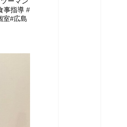
ンツーマン
食事指導 #
個室#広島