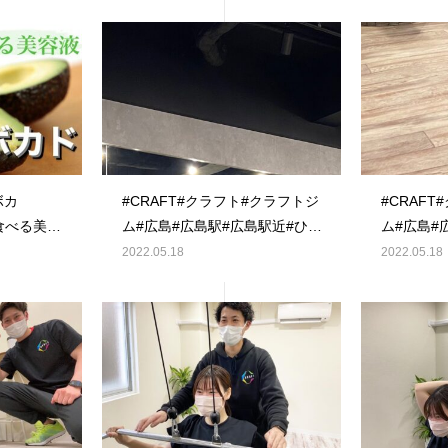
ップ #産後ダイエット #個
#diet#筋トレ#トレーニン
 #マンツーマン #プライベ
ィメイク#くびれ#足痩せ#
ム #広島パーソナルジム #
尻#未経験#初心者
#食事指導 #栄養管理 #初心
初心者にオススメ #個室 #完
#広島#広島駅#広島駅近
ボカ
#CRAFT#クラフト#クラフトジ
#CRAF
食べる美容
ム#広島#広島駅#広島駅近#ひろ
ム#広島#
アボカド
しま#ヒロシマ#広島ジム#ジム
しま#ヒロ
2022.05.18
2022.05.18
に嬉しい効
#gym#パーソナル#パーソナル
#gym#
になる続き
ジム#マンツーマン#完全個室#
ジム#マン
AFT #ク
プロテイン#低糖質#ダイエット
プロテイン
通い放題パ
#diet#筋トレ#トレーニング#ボ
#diet#
ニング #
ディメイク#くびれ#足痩せ#腹
ディメイク
ーソナルト
筋#フォロー返し
筋#フォロ
 #フィッ
#like4likes#like4follow#followme
#like4like