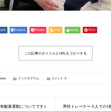
hare
Hatena
Pocket
RSS
feedly
Pin it
この記事のタイトルとURLをコピーする
kasa
インスタグラム
コメント:
0
有酸素運動についてです‍♀️
男性トレーナー３人での1枚