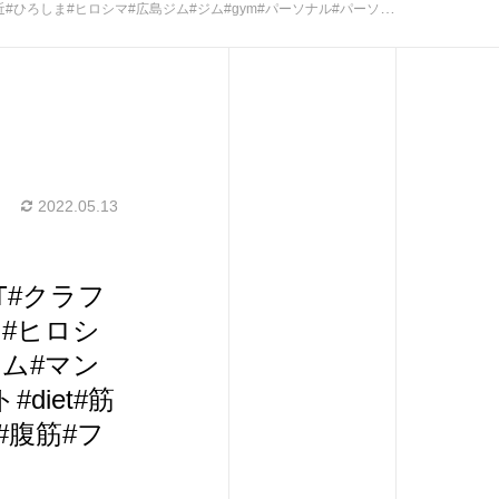
ト#diet#筋トレ#トレーニング#ボディメイク#くびれ#足痩せ#腹筋#フォロー返し#like4likes#like4follow#followme
2022.05.13
T#クラフ
ま#ヒロシ
ジム#マン
diet#筋
#腹筋#フ