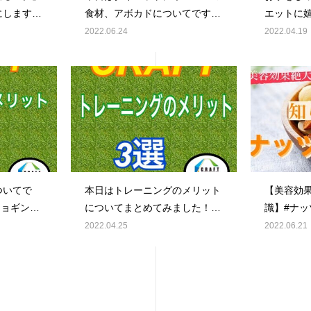
にします！
食材、アボカドについてです🥑
エットに
きています
🥑「森のバター」「食べる美容
ます！皆
2022.06.24
2022.04.19
のお客様の
液」とても栄養価の高い食材で
お水を飲ま
できると嬉
す是非、取り入れてみてくださ
イエット
クラフト#ク
い️️#CRAFT#クラフト#ダイエッ
痩せない
島駅#広島
トに終止符を#広島#広島駅#広
意識して
シマ#広島
島駅近#ひろしま#ヒロシマ#広
#CRAF
ーソナル#パ
島ジム#ジム#gym#パーソナル
ム#広島#
ーマン#完
#パーソナルジム#マンツーマン
しま#ヒロ
低糖質#ダ
#完全個室#プロテイン#低糖質
#gym#
レ#トレーニ
#ダイエット#diet#筋トレ#トレ
ジム#マン
ついてで
本日はトレーニングのメリット
【美容効
くびれ#足
ーニング#ボディメイク#くびれ
プロテイン
ジョギン
についてまとめてみました！皆
識】#ナッ
返し
#足痩せ#腹筋#桃尻#未経験#初
#diet#
1人でも
様は普段、体を動かしています
ができる
2022.04.25
2022.06.21
ow#followme
心者
ディメイク
多いですよ
か？🏻トレーニングをすること
ージが多い
筋#フォロ
レなど）→
で、見た目が変わり、理想の体
上手く食
#like4like
することで
に近づきます#CRAFT#クラフ
す😇気に
繋がります
ト#クラフトジム#広島#広島駅#
ドしてくだ