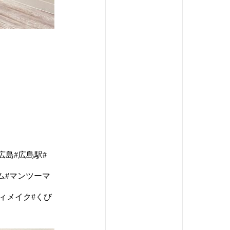
広島#広島駅#
ム#マンツーマ
ディメイク#くび