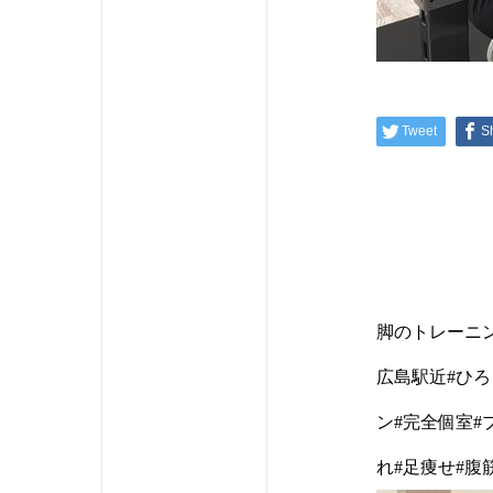
Tweet
S
脚のトレーニン
広島駅近#ひろ
ン#完全個室#
れ#足痩せ#腹筋#フォ