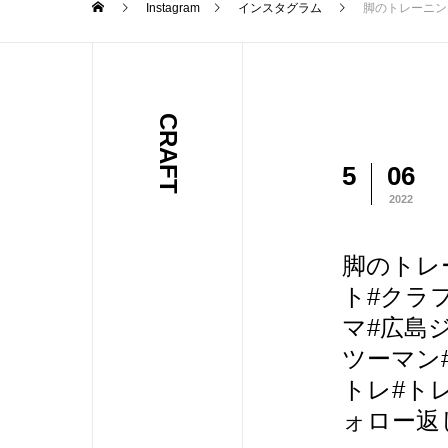
Instagram
インスタグラム
脚のトレーニング🦵夏に向けて美脚を
CRAFT
5
06
2022
脚のトレー
ト#クラ
マ#広島
ツーマン#
トレ#ト
ォロー返し#li