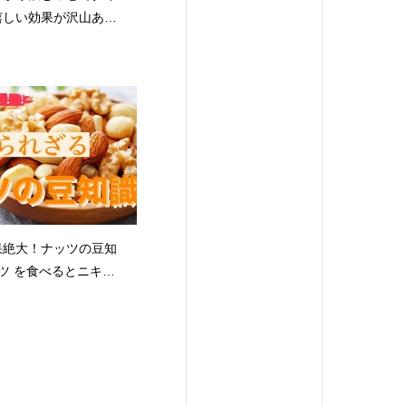
嬉しい効果が沢山あり
様は1日にどれくらい
れていますか？🥛ダ
を始めたい、なかなか
という方はお水の量を
みてください！
T#クラフト#クラフトジ
広島駅#広島駅近#ひろ
シマ#広島ジム#ジム
パーソナル#パーソナル
ツーマン#完全個室#
果絶大！ナッツの豆知
#低糖質#ダイエット
ツ を食べるとニキビ
筋トレ#トレーニング#ボ
、太る。など悪いイメ
#くびれ#足痩せ#腹
と思います🥜しかし
ー返し
べれば美容効果絶大で
s#like4follow#followme
なる続きは横にスライ
さい#CRAFT #クラ