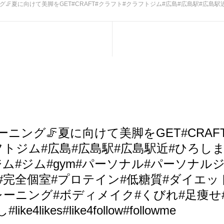
GET#CRAFT#クラフト#クラフトジム#広島#広島駅#広島駅近#ひろしま#ヒロシマ#広島ジム#ジム#gym#パーソナル#パーソナルジム#マンツーマン#完全個室#プロテイン#低糖質#ダイエッ
ニング🦵夏に向けて美脚をGET#CRAF
フトジム#広島#広島駅#広島駅近#ひろし
ジム#ジム#gym#パーソナル#パーソナル
完全個室#プロテイン#低糖質#ダイエット#
レーニング#ボディメイク#くびれ#足痩せ
ke4likes#like4follow#followme