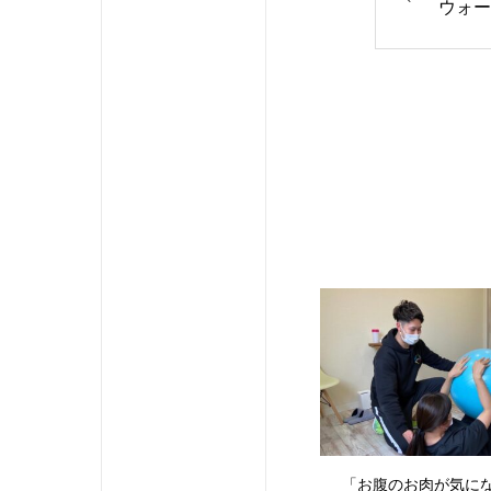
ウォー
クリン
るもの
（筋ト
番です
に繋が
さい#
ジム#
しま#
#gy
ム#マ
テイン
筋トレ
ク#く
返し
#like4l
「お腹のお肉が気に