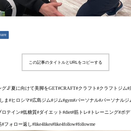
hare
この記事のタイトルとURLをコピーする
グ🦵夏に向けて美脚をGET#CRAFT#クラフト#クラフトジム#
しま#ヒロシマ#広島ジム#ジム#gym#パーソナル#パーソナルジ
プロテイン#低糖質#ダイエット#diet#筋トレ#トレーニング#ボ
ロー返し#like4likes#like4follow#followme