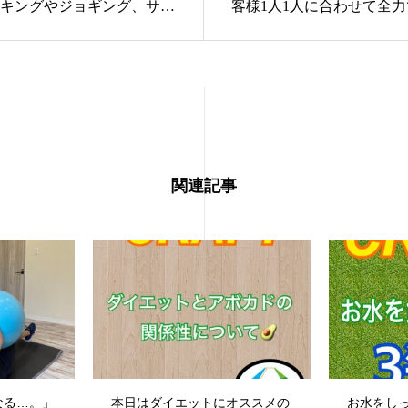
キングやジョギング、サイ
客様1人1人に合わせて全
グなど1人でも簡単にでき
ートさせて頂きます🕺🕺
が多いですよね無酸素運動
#CRAFT#クラフト#クラ
レなど）→有酸素運動の順
#広島#広島駅#広島駅近#
ることで効果的な脂肪燃焼
#ヒロシマ#広島ジム#ジム#g
りますよ是非、お試しくだ
パーソナル#パーソナルジ
CRAFT#クラフト#クラフト
ツーマン#完全個室#プロテ
広島#広島駅#広島駅近#ひろ
低糖質#ダイエット#diet#
関連記事
ヒロシマ#広島ジム#ジム
トレーニング#ボディメイ
m#パーソナル#パーソナルジ
れ#足痩せ#腹筋#フォロー
ンツーマン#完全個室#プロ
#like4likes#like4follow#foll
#低糖質#ダイエット#diet#
#トレーニング#ボディメイ
びれ#足痩せ#腹筋#フォロー
ikes#like4follow#followme
なる…。」
本日はダイエットにオススメの
お水をし