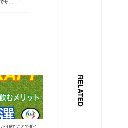
力でサポ
フトジム
ひろしま
ym#
ム#マン
イン#
筋トレ#
ク#くび
返し
owme
RELATED
っかり飲むことでダイ