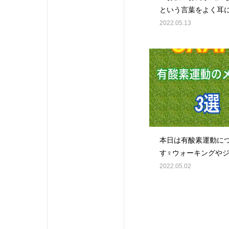
という言葉をよく耳
夏を迎える準備はで
2022.05.13
か？🏝1人でも多く
ダイエットにご一緒
しいです#CRAFT#
ラフトジム#広島#広
駅近#ひろしま#ヒロ
ジム#ジム#gym#パ
ーソナルジム#マンツ
全個室#プロテイン#
イエット#diet#筋ト
本日は有酸素運動に
ング#ボディメイク#
す‍♀️ウォーキングや
痩せ#腹筋#フォロー
グ、サイクリングなど
2022.05.02
#like4likes#like4foll
簡単にできるものが
ね無酸素運動（筋ト
有酸素運動の順番で
効果的な脂肪燃焼に