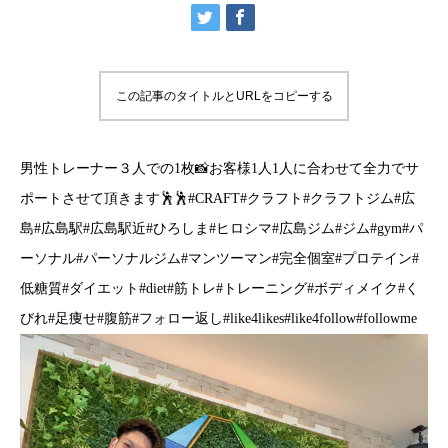
この記事のタイトルとURLをコピーする
男性トレーナー３人での1枚📸お客様1人1人に合わせて全力でサ
ポートさせて頂きます🕺🕺#CRAFT#クラフト#クラフトジム#広
島#広島駅#広島駅近#ひろしま#ヒロシマ#広島ジム#ジム#gym#パ
ーソナル#パーソナルジム#マンツーマン#完全個室#プロテイン#
低糖質#ダイエット#diet#筋トレ#トレーニング#ボディメイク#く
びれ#足痩せ#腹筋#フォロー返し#like4likes#like4follow#followme