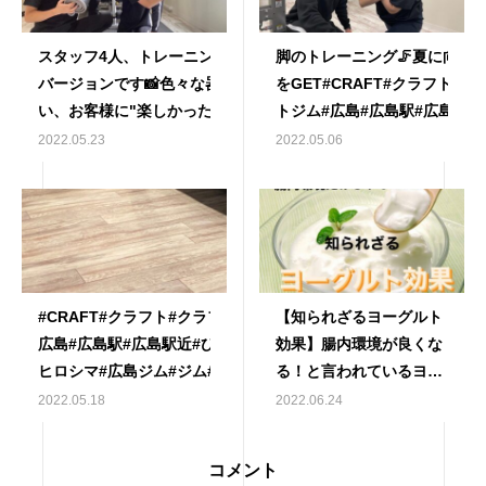
スタッフ4人、トレーニングルーム
脚のトレーニング🦵夏に向け
バージョンです📸色々な器具を使
をGET#CRAFT#クラフト#ク
い、お客様に"楽しかった"と言って
トジム#広島#広島駅#広島駅近
もらえるようにトレーナー一同精進
ろしま#ヒロシマ#広島ジム#ジ
2022.05.23
2022.05.06
しております無料で体験トレーニン
#gym#パーソナル#パーソナ
グも行なっておりますので、是非遊
#マンツーマン#完全個室#プ
びに来てください#CRAFT#クラフ
ン#低糖質#ダイエット#diet#
ト#クラフトジム#広島#広島駅#広
レ#トレーニング#ボディメイ
島駅近#ひろしま#ヒロシマ#広島ジ
びれ#足痩せ#腹筋#フォロー返
ム#ジム#gym#パーソナル#パーソ
#like4likes#like4follow#fol
#CRAFT#クラフト#クラフトジム#
【知られざるヨーグルト
ナルジム#マンツーマン#完全個室#
広島#広島駅#広島駅近#ひろしま#
効果】腸内環境が良くな
プロテイン#低糖質#ダイエット
ヒロシマ#広島ジム#ジム#gym#パ
る！と言われているヨー
#diet#筋トレ#トレーニング#ボデ
ーソナル#パーソナルジム#マンツ
グルト🕺実は他にも嬉し
2022.05.18
2022.06.24
ィメイク#くびれ#足痩せ#腹筋#フ
ーマン#完全個室#プロテイン#低糖
い効果があります！！気
ォロー返し
質#ダイエット#diet#筋トレ#トレ
になる続きは投稿をスラ
#like4likes#like4follow#followme
コメント
ーニング#ボディメイク#くびれ#足
イド#CRAFT #クラフト