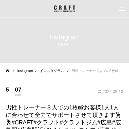
Instagram
CRAFT
Instagram
インスタグラム
男性トレーナー３人での1枚📸お客様1人1人に合わせて全力でサポートさせて頂きます🕺🕺#CRAFT#クラフト#クラフトジム#広島#広島駅#広島駅近#ひろしま#ヒロシマ#広島ジム#ジム#gym#パーソナル#パーソナルジム#マンツーマン#完全個室#プロテイン#低糖質#ダイエット#diet#筋トレ#トレーニング#ボディメイク#くびれ#足痩せ#腹筋#フォロー返し#like4likes#like4follow#followme
5
07
2022.05.13
2022
男性トレーナー３人での1枚📸お客様1人1人
に合わせて全力でサポートさせて頂きます🕺
🕺#CRAFT#クラフト#クラフトジム#広島#広