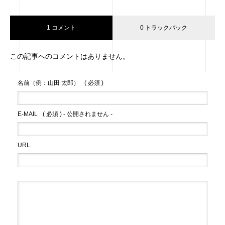
痩せ#腹筋#フォロー返し
#通い放題 #通い放題パ
#like4likes#like4follow#followme
ーソナルジム #トレーニ
1 コメント
0 トラックバック
ング #パーソナルジム #
パーソナルトレーニング
この記事へのコメントはありません。
ジム #ジム #フィットネ
ス #ダイエット #シェイ
名前（例：山田 太郎）
( 必須 )
プアップ #産後ダイエッ
ト #個室ジム #マンツー
マン #プライベートジム
E-MAIL
( 必須 ) - 公開されません -
#広島パーソナルジム #
安い #食事指導 #栄養管
URL
理 #初心者 #初心者にオ
ススメ #個室 #完全個室#
広島#広島駅#広島駅近 –
Instagram