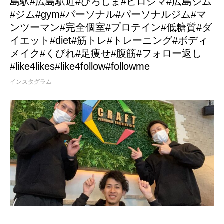
島駅#広島駅近#ひろしま#ヒロシマ#広島ジム
#ジム#gym#パーソナル#パーソナルジム#マ
ンツーマン#完全個室#プロテイン#低糖質#ダ
イエット#diet#筋トレ#トレーニング#ボディ
メイク#くびれ#足痩せ#腹筋#フォロー返し
#like4likes#like4follow#followme
インスタグラム