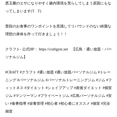
悪玉菌のエサになりやすく腸内環境を荒らしてしまう原因にもな
ってしまいます(T . T)
普段のお食事のワンポイントを意識してリバウンドのない綺麗な
理想の身体を作って行きましょう！！
クラフト- 公式HP： https://craftgym.net 【広島・通い放題・パー
ソナルジム】
#CRAFT #クラフト #通い放題 #通い放題パーソナルジム #トレー
ニング #パーソナルジム #パーソナルトレーニングジム #ジム #フ
ィットネス #ダイエット #シェイプアップ #産後ダイエット #個室
ジム #マンツーマン #プライベートジム #広島パーソナルジム #安
い #食事指導 #栄養管理 #初心者 #初心者にオススメ #個室 #完全
個室