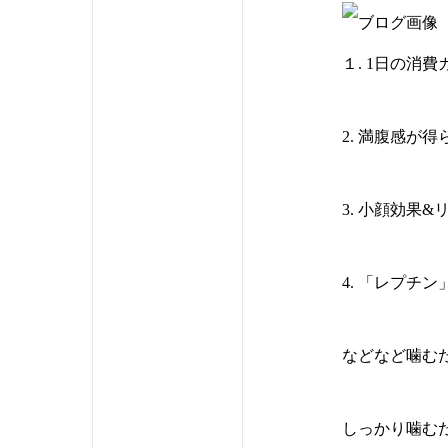
１. 1日の消
2. 満腹感が
3. 小顔効果
4. 「レプチ
などなど噛む
しっかり噛む