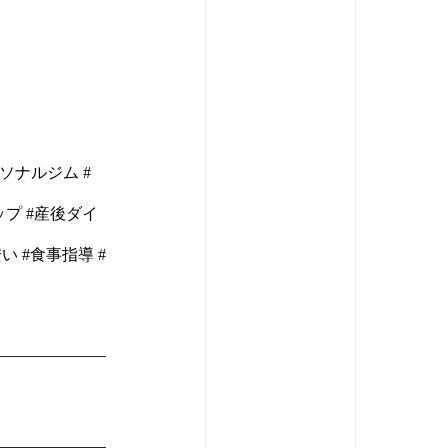
】
ーソナルジム #
ップ #産後ダイ
い #食事指導 #