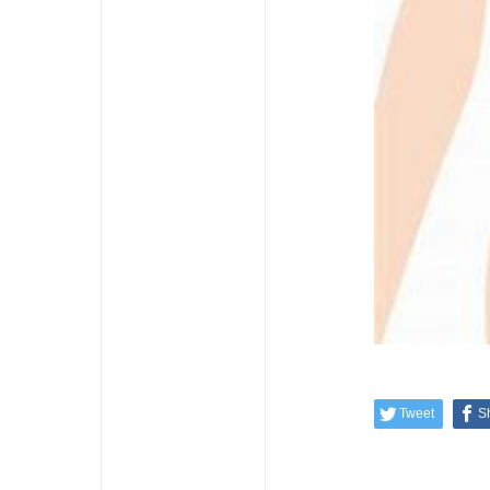
Tweet
S