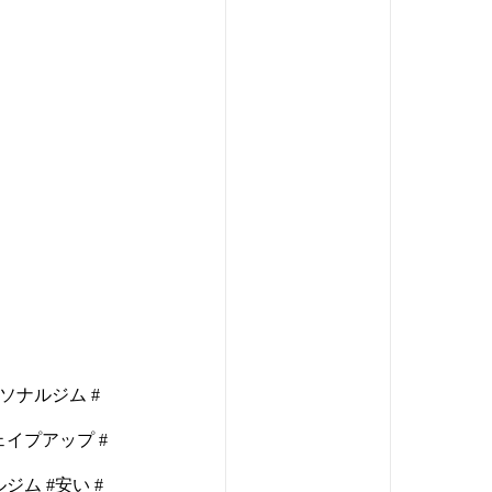
】
ーソナルジム #
ェイプアップ #
ム #安い #