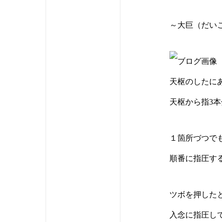
～大巨（だい
天枢のしたに
天枢から指3
１箇所づつで
順番に指圧す
ツボを押した
入念に指圧し