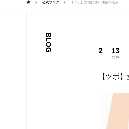
公式ブログ
【ツボ】女性に多い便秘の悩み
BLOG
2
13
2023
【ツボ】