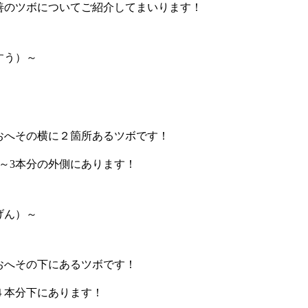
善のツボについてご紹介してまいります！
すう）～
おへその横に２箇所あるツボです！
2～3本分の外側にあります！
げん）～
おへその下にあるツボです！
４本分下にあります！