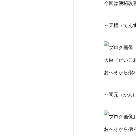
今回は便秘改
～天枢（てん
大巨（だいこ
おへそから指
～関元（かん
おへそから指