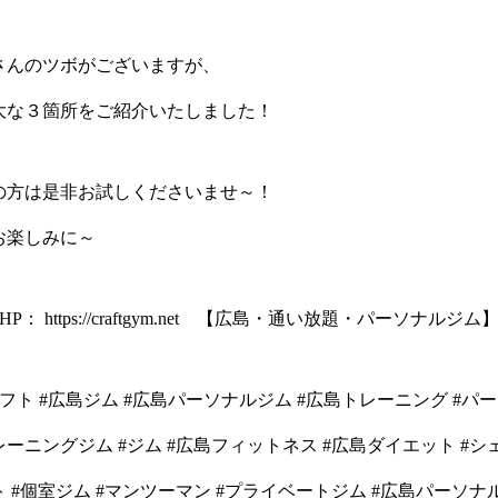
さんのツボがございますが、
大な３箇所をご紹介いたしました！
の方は是非お試しくださいませ～！
お楽しみに～
P： https://craftgym.net 【広島・通い放題・パーソナルジム
クラフト #広島ジム #広島パーソナルジム #広島トレーニング #パ
ーニングジム #ジム #広島フィットネス #広島ダイエット #シ
 #個室ジム #マンツーマン #プライベートジム #広島パーソナルジ